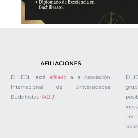
AFILIACIONES
El IEBH está
afiliado
a la Asociación
El (
Internacional de Universidades
gru
Buddhistas (
IABU
).
posi
inve
ens
soci