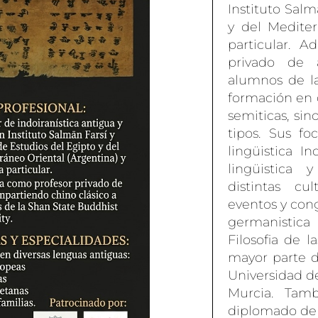
Instituto Salm
y del Mediter
particular. 
privado de 
alumnos de la
formación en 
semiticas, sin
tipos. Sus fo
lingüistica I
lingüistica
distintas cu
eventos y con
germanistica 
Filosofia de 
mayor parte de
Universidad d
Murcia. Tam
diplomado de 