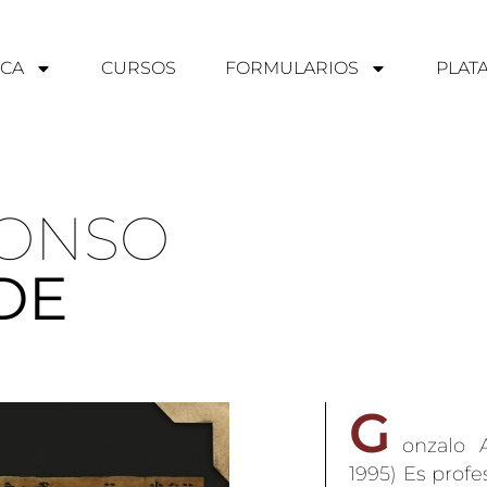
CA
CURSOS
FORMULARIOS
PLAT
LONSO
DE
G
onzalo 
1995) Es profe