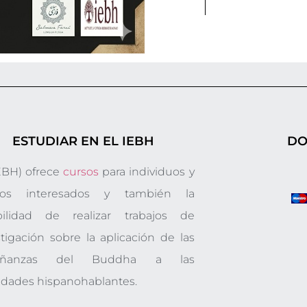
ESTUDIAR EN EL IEBH
DO
IEBH) ofrece
cursos
para individuos y
pos interesados y también la
bilidad de realizar trabajos de
stigación sobre la aplicación de las
eñanzas del Buddha a las
edades hispanohablantes.